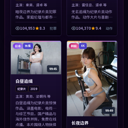
主演：
秦昊、谭卓 等
主演：
雷佳音、谭卓 等
暗夜边界为纪录片类犯罪
无名追缉为纪录片类动作
作品。家庭伦理与都市励
作品。动作大片与喜剧短
志题材丰富，高清免费在
片搭配推荐，亚洲影视高
线播放，适合全年龄段观
清站，流畅不卡顿。本片
104,953
8.3
104,370
9.4
犯罪
动作
众。本片围绕人物抉择与
围绕人物抉择与情节张力
情节张力展开，节奏紧
展开，节奏紧凑，值得加
凑，值得加入片...
入片单。
日本
韩国
独播
4K
99:45
白昼追缉
纪录片
2019
主演：
黄渤、梁朝伟 等
白昼追缉为纪录片类惊悚
作品。涵盖电影、电视剧
99:49
与综艺节目，国产精品与
海外佳作并陈，免费在线
长夜边界
点播。本片围绕人物抉择