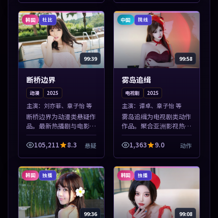
张力展开，节奏紧凑，值
张力展开，节奏紧凑，值
得加入片单。
得加入片单。
韩国
中国
杜比
院线
99:39
99:58
断桥边界
雾岛追缉
动漫
2025
电视剧
2025
主演：
刘亦菲、章子怡 等
主演：
谭卓、章子怡 等
断桥边界为动漫类悬疑作
雾岛追缉为电视剧类动作
品。最新热播剧与电影片
作品。聚合亚洲影视热播
单推荐，高清画质流畅播
内容，高清免费在线观
放，每日更新不错过精彩
看，适合手机与电脑一站
105,211
8.3
1,363
9.0
悬疑
动作
剧情。本片围绕人物抉择
式追剧。本片围绕人物抉
与情节张力展开，节奏紧
择与情节张力展开，节奏
凑，值得加入...
紧凑，值得加入...
韩国
韩国
独播
独播
99:36
99:08