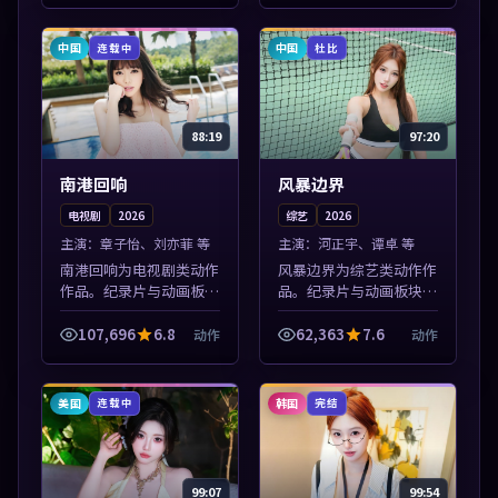
张力展开，节奏紧凑，值
情节张力展开，节奏紧
得加入片单。
凑，值得加入片单...
中国
中国
连载中
杜比
88:19
97:20
南港回响
风暴边界
电视剧
2026
综艺
2026
主演：
章子怡、刘亦菲 等
主演：
河正宇、谭卓 等
南港回响为电视剧类动作
风暴边界为综艺类动作作
作品。纪录片与动画板块
品。纪录片与动画板块同
同步更新，亚洲影视一站
步更新，亚洲影视一站式
式导览，支持关键词检索
导览，支持关键词检索片
107,696
6.8
62,363
7.6
动作
动作
片库。本片围绕人物抉择
库。本片围绕人物抉择与
与情节张力展开，节奏紧
情节张力展开，节奏紧
凑，值得加入...
凑，值得加入片...
美国
韩国
连载中
完结
99:07
99:54