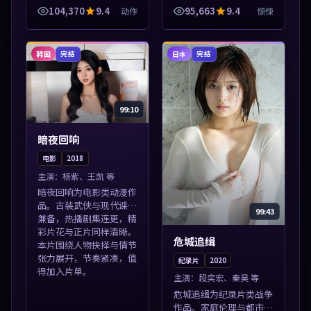
清站，流畅不卡顿。本片
外佳作并陈，免费在线点
104,370
9.4
95,663
9.4
动作
惊悚
围绕人物抉择与情节张力
播。本片围绕人物抉择与
展开，节奏紧凑，值得加
情节张力展开，节奏紧
入片单。
凑，值得加入片...
韩国
日本
完结
完结
99:10
暗夜回响
电影
2018
主演：
杨紫、王凯 等
暗夜回响为电影类动漫作
品。古装武侠与现代谍战
99:43
兼备，热播剧集连更，精
彩片花与正片同样清晰。
危城追缉
本片围绕人物抉择与情节
张力展开，节奏紧凑，值
纪录片
2020
得加入片单。
主演：
段奕宏、秦昊 等
危城追缉为纪录片类战争
作品。家庭伦理与都市励