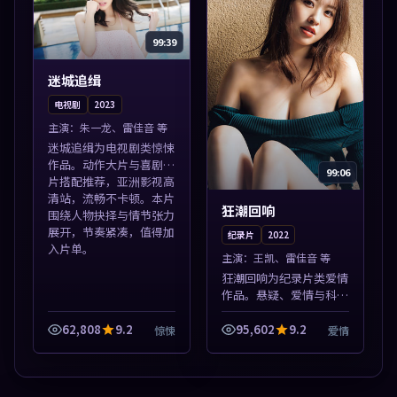
99:39
迷城追缉
电视剧
2023
主演：
朱一龙、雷佳音 等
迷城追缉为电视剧类惊悚
作品。动作大片与喜剧短
99:06
片搭配推荐，亚洲影视高
清站，流畅不卡顿。本片
狂潮回响
围绕人物抉择与情节张力
展开，节奏紧凑，值得加
纪录片
2022
入片单。
主演：
王凯、雷佳音 等
狂潮回响为纪录片类爱情
作品。悬疑、爱情与科幻
类型齐全，热播榜单实时
刷新，沉浸式观影体验。
62,808
9.2
95,602
9.2
惊悚
爱情
本片围绕人物抉择与情节
张力展开，节奏紧凑，值
得加入片单。