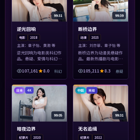
99:31
99:39
逆光回响
断桥边界
电影
2018
动漫
2025
主演：
章子怡、黄渤 等
主演：
刘亦菲、章子怡 等
逆光回响为电影类科幻作
断桥边界为动漫类悬疑作
品。悬疑、爱情与科幻类
品。最新热播剧与电影片
型齐全，热播榜单实时刷
单推荐，高清画质流畅播
新，沉浸式观影体验。本
放，每日更新不错过精彩
107,161
8.0
105,211
8.3
科幻
悬疑
片围绕人物抉择与情节张
剧情。本片围绕人物抉择
力展开，节奏紧凑，值得
与情节张力展开，节奏紧
加入片单。
凑，值得加入...
日本
中国
4K
完结
99:05
99:31
暗夜边界
无名追缉
纪录片
2020
纪录片
2022