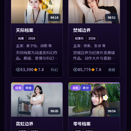
94:14
98:51
天际档案
焚城边界
动漫
2026
纪录片
2026
主演：
章子怡、胡歌 等
主演：
杨紫、张译 等
天际档案为动漫类科幻作
焚城边界为纪录片类悬疑
品。悬疑、爱情与科幻类
作品。动作大片与喜剧短
型齐全，热播榜单实时刷
片搭配推荐，亚洲影视高
新，沉浸式观影体验。本
清站，流畅不卡顿。本片
53,390
7.8
85,779
7.6
科幻
悬疑
片围绕人物抉择与情节张
围绕人物抉择与情节张力
力展开，节奏紧凑，值得
展开，节奏紧凑，值得加
加入片单。
入片单。
日本
日本
完结
高分
99:05
99:56
霓虹边界
零号档案