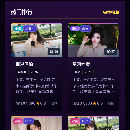
热门排行
完整榜单
中国
日本
连载中
高分
88:19
99:27
南港回响
星河档案
电视剧
2026
综艺
2023
主演：
章子怡、刘亦菲 等
主演：
易烊千玺、段奕宏
等
南港回响为电视剧类动作
星河档案为综艺类惊悚作
作品。纪录片与动画板块
品。综艺真人秀与音乐现
同步更新，亚洲影视一站
场收录，亚洲影视平台每
式导览，支持关键词检索
日上新，轻松发现好片。
107,696
6.8
107,333
6.6
动作
惊悚
片库。本片围绕人物抉择
本片围绕人物抉择与情节
与情节张力展开，节奏紧
张力展开，节奏紧凑，值
凑，值得加入...
得加入片单。
韩国
韩国
杜比
杜比