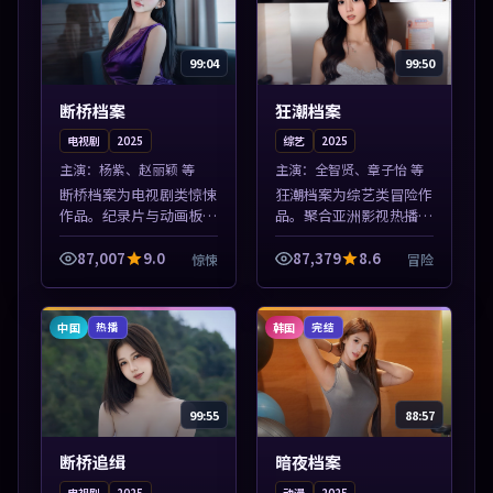
99:04
99:50
断桥档案
狂潮档案
电视剧
2025
综艺
2025
主演：
杨紫、赵丽颖 等
主演：
全智贤、章子怡 等
断桥档案为电视剧类惊悚
狂潮档案为综艺类冒险作
作品。纪录片与动画板块
品。聚合亚洲影视热播内
同步更新，亚洲影视一站
容，高清免费在线观看，
式导览，支持关键词检索
适合手机与电脑一站式追
87,007
9.0
87,379
8.6
惊悚
冒险
片库。本片围绕人物抉择
剧。本片围绕人物抉择与
与情节张力展开，节奏紧
情节张力展开，节奏紧
凑，值得加入...
凑，值得加入片...
中国
韩国
热播
完结
99:55
88:57
断桥追缉
暗夜档案
电视剧
2025
动漫
2025