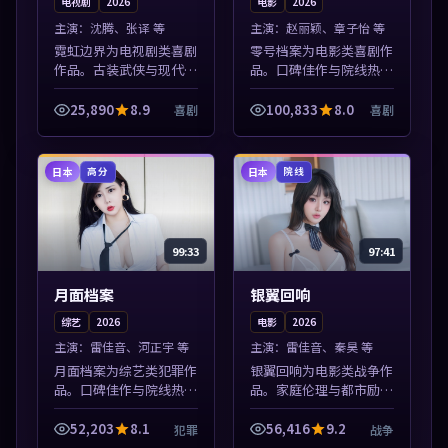
电视剧
2026
电影
2026
主演：
沈腾、张译 等
主演：
赵丽颖、章子怡 等
霓虹边界为电视剧类喜剧
零号档案为电影类喜剧作
作品。古装武侠与现代谍
品。口碑佳作与院线热映
战兼备，热播剧集连更，
精选，高清免费在线资
精彩片花与正片同样清
源，多端适配随时观看。
25,890
8.9
100,833
8.0
喜剧
喜剧
晰。本片围绕人物抉择与
本片围绕人物抉择与情节
情节张力展开，节奏紧
张力展开，节奏紧凑，值
凑，值得加入片单...
得加入片单。
日本
日本
高分
院线
99:33
97:41
月面档案
银翼回响
综艺
2026
电影
2026
主演：
雷佳音、河正宇 等
主演：
雷佳音、秦昊 等
月面档案为综艺类犯罪作
银翼回响为电影类战争作
品。口碑佳作与院线热映
品。家庭伦理与都市励志
精选，高清免费在线资
题材丰富，高清免费在线
源，多端适配随时观看。
播放，适合全年龄段观
52,203
8.1
56,416
9.2
犯罪
战争
本片围绕人物抉择与情节
众。本片围绕人物抉择与