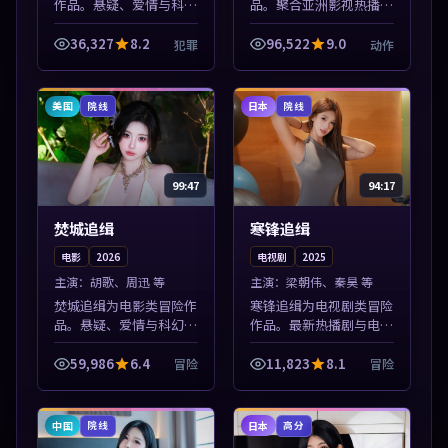
作品。悬疑、爱情与科幻
品。聚合亚洲影视热播内
类型齐全，热播榜单实时
容，高清免费在线观看，
刷新，沉浸式观影体验。
适合手机与电脑一站式追
36,327
8.2
96,522
9.0
犯罪
动作
本片围绕人物抉择与情节
剧。本片围绕人物抉择与
张力展开，节奏紧凑，值
情节张力展开，节奏紧
得加入片单。
凑，值得加入片...
美国
日本
院线
院线
99:47
94:17
焚城追缉
寒锋追缉
电影
2026
电视剧
2025
主演：
胡歌、周迅 等
主演：
梁朝伟、秦昊 等
焚城追缉为电影类冒险作
寒锋追缉为电视剧类冒险
品。悬疑、爱情与科幻类
作品。最新热播剧与电影
型齐全，热播榜单实时刷
片单推荐，高清画质流畅
新，沉浸式观影体验。本
播放，每日更新不错过精
59,986
6.4
11,823
8.1
冒险
冒险
片围绕人物抉择与情节张
彩剧情。本片围绕人物抉
力展开，节奏紧凑，值得
择与情节张力展开，节奏
加入片单。
紧凑，值得加...
中国
日本
院线
高分