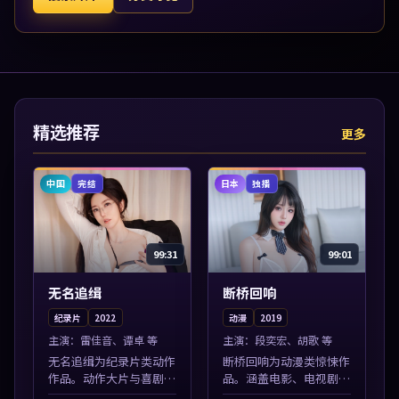
精选推荐
更多
中国
日本
完结
独播
99:31
99:01
无名追缉
断桥回响
纪录片
2022
动漫
2019
主演：
雷佳音、谭卓 等
主演：
段奕宏、胡歌 等
无名追缉为纪录片类动作
断桥回响为动漫类惊悚作
作品。动作大片与喜剧短
品。涵盖电影、电视剧与
片搭配推荐，亚洲影视高
综艺节目，国产精品与海