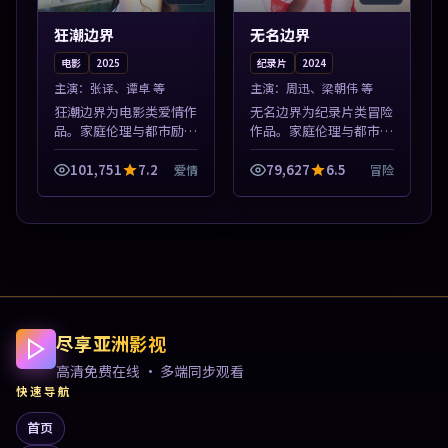
狂潮边界
无名边界
电影
2025
纪录片
2024
主演：
张译、谭卓 等
主演：
周迅、梁朝伟 等
狂潮边界为电影类爱情作
无名边界为纪录片类冒险
品。家庭伦理与都市励志
作品。家庭伦理与都市励
题材丰富，高清免费在线
志题材丰富，高清免费在
播放，适合全年龄段观
线播放，适合全年龄段观
101,751
7.2
79,627
6.5
爱情
冒险
众。本片围绕人物抉择与
众。本片围绕人物抉择与
情节张力展开，节奏紧
情节张力展开，节奏紧
凑，值得加入片单...
凑，值得加入片...
尽享亚洲影视
高清免费在线 · 多端同步观看
快速导航
首页