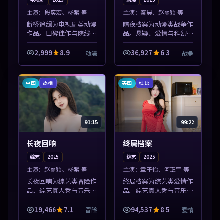
主演：
段奕宏、杨紫 等
主演：
秦昊、赵丽颖 等
断桥追缉为电视剧类动漫
暗夜档案为动漫类战争作
作品。口碑佳作与院线热
品。悬疑、爱情与科幻类
映精选，高清免费在线资
型齐全，热播榜单实时刷
源，多端适配随时观看。
新，沉浸式观影体验。本
2,999
8.9
36,927
6.3
动漫
战争
本片围绕人物抉择与情节
片围绕人物抉择与情节张
张力展开，节奏紧凑，值
力展开，节奏紧凑，值得
得加入片单。
加入片单。
中国
英国
热播
杜比
91:15
99:22
长夜回响
终局档案
综艺
2025
综艺
2025
主演：
赵丽颖、杨紫 等
主演：
章子怡、河正宇 等
长夜回响为综艺类冒险作
终局档案为综艺类爱情作
品。综艺真人秀与音乐现
品。综艺真人秀与音乐现
场收录，亚洲影视平台每
场收录，亚洲影视平台每
日上新，轻松发现好片。
日上新，轻松发现好片。
19,466
7.1
94,537
8.5
冒险
爱情
本片围绕人物抉择与情节
本片围绕人物抉择与情节