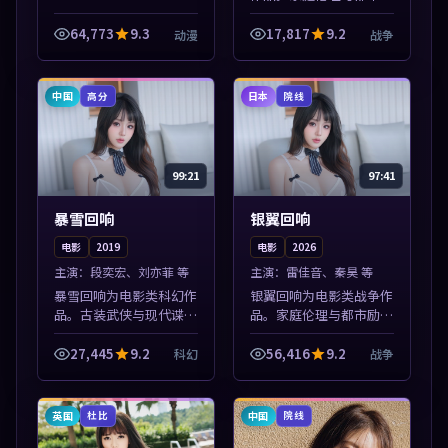
志题材丰富，高清免费在
线播放，适合全年龄段观
64,773
9.3
17,817
9.2
动漫
战争
众。本片围绕人物抉择与
情节张力展开，节奏紧
凑，值得加入片...
中国
日本
高分
院线
99:21
97:41
暴雪回响
银翼回响
电影
2019
电影
2026
主演：
段奕宏、刘亦菲 等
主演：
雷佳音、秦昊 等
暴雪回响为电影类科幻作
银翼回响为电影类战争作
品。古装武侠与现代谍战
品。家庭伦理与都市励志
兼备，热播剧集连更，精
题材丰富，高清免费在线
彩片花与正片同样清晰。
播放，适合全年龄段观
27,445
9.2
56,416
9.2
科幻
战争
本片围绕人物抉择与情节
众。本片围绕人物抉择与
张力展开，节奏紧凑，值
情节张力展开，节奏紧
得加入片单。
凑，值得加入片单...
英国
中国
杜比
院线