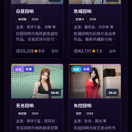
白昼回响
危城回响
电视剧
2026
纪录片
2026
主演：
易烊千玺、汤唯 等
主演：
雷佳音、刘亦菲 等
白昼回响为电视剧类冒险
危城回响为纪录片类战争
作品。古装武侠与现代谍
作品。最新热播剧与电影
战兼备，热播剧集连更，
片单推荐，高清画质流畅
精彩片花与正片同样清
播放，每日更新不错过精
15,226
9.0
62,737
7.5
冒险
战争
晰。本片围绕人物抉择与
彩剧情。本片围绕人物抉
情节张力展开，节奏紧
择与情节张力展开，节奏
凑，值得加入片单...
紧凑，值得加...
日本
英国
独播
独播
99:40
99:42
无名回响
失控回响
电视剧
2026
综艺
2026
主演：
易烊千玺、段奕宏
主演：
张译、周迅 等
等
无名回响为电视剧类犯罪
失控回响为综艺类动作作